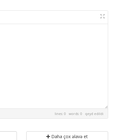
lines: 0 words: 0
qeyd edildi
Daha çox əlavə et