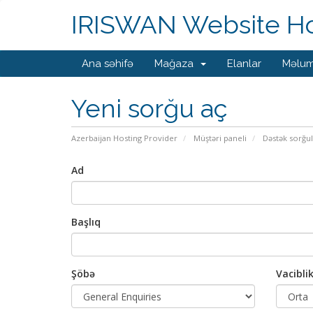
IRISWAN Website Hos
Ana səhifə
Mağaza
Elanlar
Məlum
Yeni sorğu aç
Azerbaijan Hosting Provider
Müştəri paneli
Dəstək sorğul
Ad
Başlıq
Şöbə
Vacibli