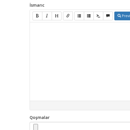
İsmarıc
Prev
Qoşmalar