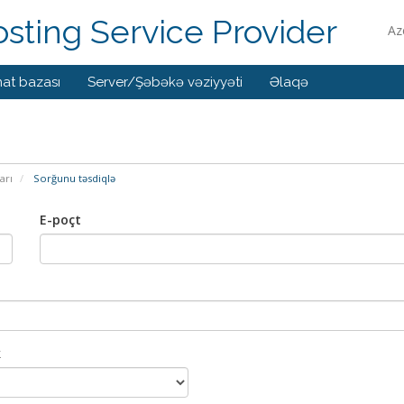
ting Service Provider
Az
at bazası
Server/Şəbəkə vəziyyəti
Əlaqə
arı
Sorğunu təsdiqlə
E-poçt
k