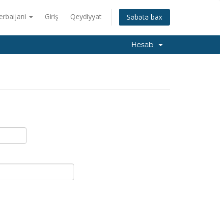
erbaijani
Giriş
Qeydiyyat
Səbətə bax
Hesab