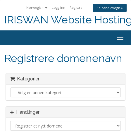
Norwegian
Logg inn
Registrer
Se handlevogn »
IRISWAN Website Hosting 
Bytt
navig
Registrere domenenavn
Kategorier
Handlinger