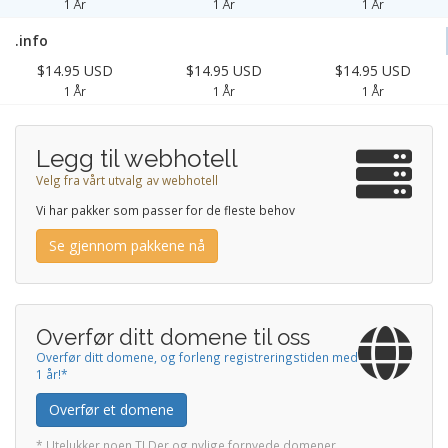
1 År
1 År
1 År
.info
$14.95 USD
$14.95 USD
$14.95 USD
1 År
1 År
1 År
Legg til webhotell
Velg fra vårt utvalg av webhotell
Vi har pakker som passer for de fleste behov
Se gjennom pakkene nå
Overfør ditt domene til oss
Overfør ditt domene, og forleng registreringstiden med
1 år!*
Overfør et domene
* Utelukker noen TLDer og nylige fornyede domener