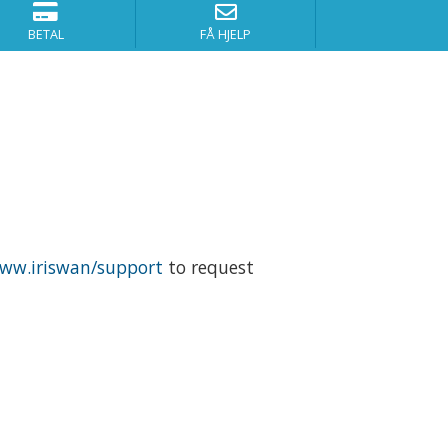
BETAL
FÅ HJELP
ww.iriswan/support
to request