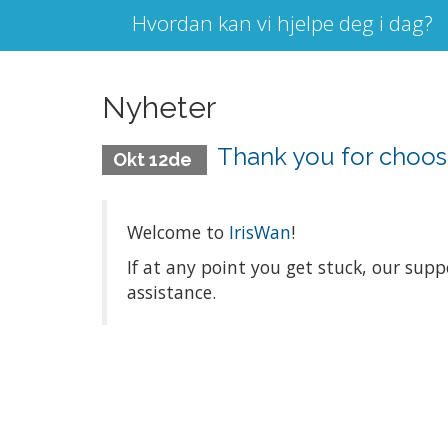
Hvordan kan vi hjelpe deg i dag?
Nyheter
Thank you for choos
Okt 12de
Welcome to
IrisWan
!
If at any point you get stuck, our supp
assistance.