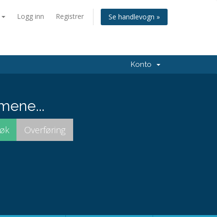
n
Logg inn
Registrer
Se handlevogn »
Konto
mene...