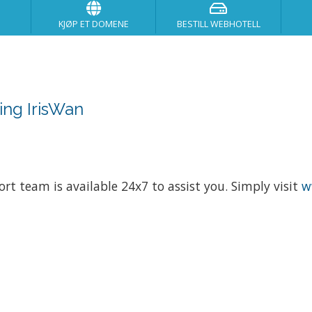
KJØP ET DOMENE
BESTILL WEBHOTELL
ing IrisWan
ort team is available 24x7 to assist you. Simply visit
w