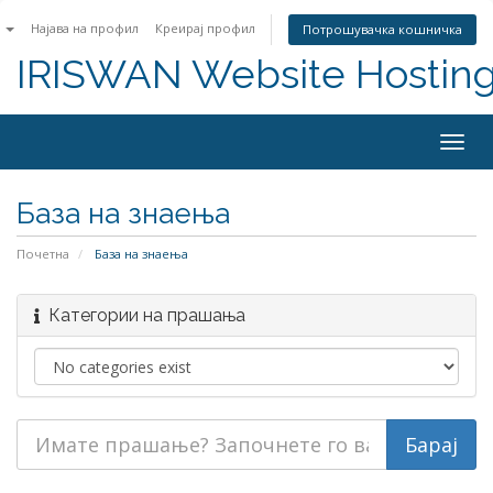
n
Најава на профил
Креирај профил
Потрошувачка кошничка
IRISWAN Website Hosting 
Togg
navig
База на знаења
Почетна
База на знаења
Категории на прашања