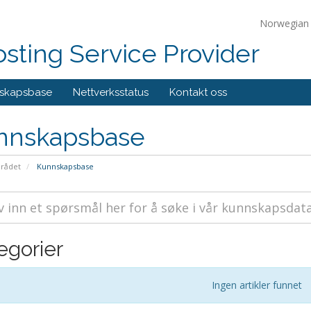
Norwegia
ting Service Provider
skapsbase
Nettverksstatus
Kontakt oss
nnskapsbase
rådet
Kunnskapsbase
egorier
Ingen artikler funnet