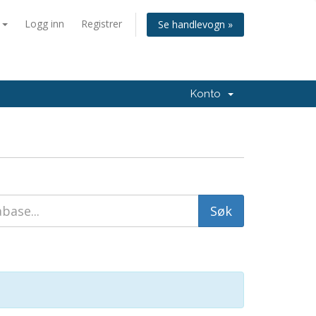
n
Logg inn
Registrer
Se handlevogn »
Konto