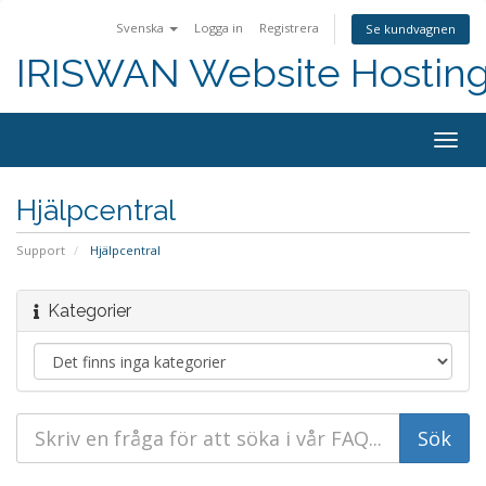
Svenska
Logga in
Registrera
Se kundvagnen
IRISWAN Website Hosting 
Togg
navig
Hjälpcentral
Support
Hjälpcentral
Kategorier